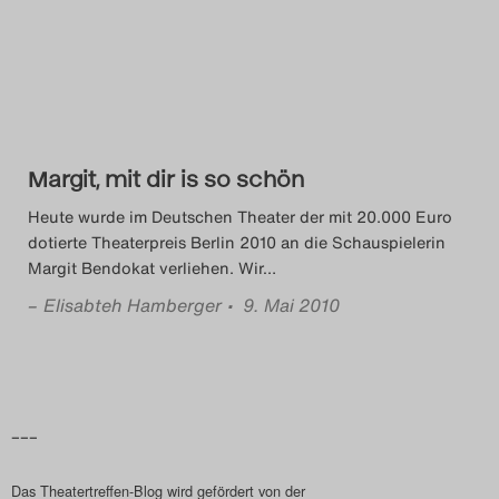
Das Theatertreffen-Blog
2014
Das Theatertreffen-Blog
Margit, mit dir is so schön
2015
Heute wurde im Deutschen Theater der mit 20.000 Euro
Das Theatertreffen-Blog
dotierte Theaterpreis Berlin 2010 an die Schauspielerin
Margit Bendokat verliehen. Wir
…
2016
–
Elisabteh Hamberger
• 9. Mai 2010
Das Theatertreffen-Blog
2017
Das Theatertreffen-Blog
–––
2018
Das Theatertreffen-Blog wird gefördert von der