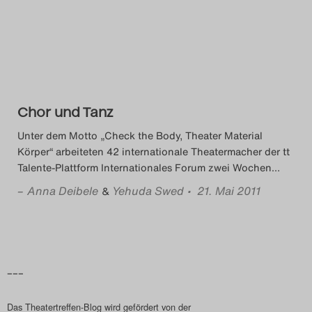
Das Theatertreffen-Blog
2014
Das Theatertreffen-Blog
Chor und Tanz
2015
Unter dem Motto „Check the Body, Theater Material
Das Theatertreffen-Blog
Körper“ arbeiteten 42 internationale Theatermacher der tt
Talente-Plattform Internationales Forum zwei Wochen
…
2016
–
Anna Deibele
Yehuda Swed
• 21. Mai 2011
&
Das Theatertreffen-Blog
2017
Das Theatertreffen-Blog
–––
2018
Das Theatertreffen-Blog wird gefördert von der