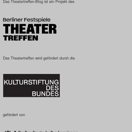
Das Theatertreffen-Blog ist ein Projekt des
Das Theatertreffen-Blog
2023
Das Theatertreffen-Blog
2024
Das Theatertreffen-Blog
Das Theatertreffen wird gefördert durch die
2025
Das Theatertreffen-Blog
Archiv
Impressum
gefördert von
Nutzungsbedingungen