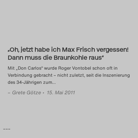
Das Theatertreffen-Blog
2014
Das Theatertreffen-Blog
„Oh, jetzt habe ich Max Frisch vergessen!
2015
Dann muss die Braunkohle raus“
Das Theatertreffen-Blog
Mit „Don Carlos“ wurde Roger Vontobel schon oft in
Verbindung gebracht – nicht zuletzt, seit die Inszenierung
2016
des 34-Jährigen zum
…
–
Grete Götze
• 15. Mai 2011
Das Theatertreffen-Blog
2017
Das Theatertreffen-Blog
–––
2018