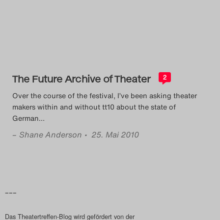
Das Theatertreffen-Blog
2014
Das Theatertreffen-Blog
The Future Archive of Theater
2015
2
Over the course of the festival, I’ve been asking theater
Das Theatertreffen-Blog
makers within and without tt10 about the state of
German
…
2016
–
Shane Anderson
• 25. Mai 2010
Das Theatertreffen-Blog
2017
Das Theatertreffen-Blog
–––
2018
Das Theatertreffen-Blog wird gefördert von der