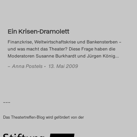
Das Theatertreffen-Blog
2023
Ein Krisen-Dramolett
Das Theatertreffen-Blog
Finanzkrise, Weltwirtschaftskrise und Bankensterben –
2024
und was macht das Theater? Diese Frage haben die
Moderatoren Susanne Burkhardt und Jürgen König
…
Das Theatertreffen-Blog
–
Anna Postels
• 13. Mai 2009
2025
Das Theatertreffen-Blog
Archiv
–––
Impressum
Das Theatertreffen-Blog wird gefördert von der
Nutzungsbedingungen