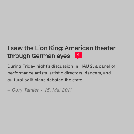
Das Theatertreffen-Blog
2014
Das Theatertreffen-Blog
I saw the Lion King: American theater
2015
through German eyes
4
Das Theatertreffen-Blog
During Friday night’s discussion in HAU 2, a panel of
performance artists, artistic directors, dancers, and
2016
cultural politicians debated the state
…
–
Cory Tamler
• 15. Mai 2011
Das Theatertreffen-Blog
2017
Das Theatertreffen-Blog
2018