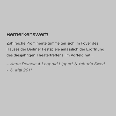
Das Theatertreffen-Blog
2018 Alumni
Das Theatertreffen-Blog
Bemerkenswert!
2019
Zahlreiche Prominente tummelten sich im Foyer des
Hauses der Berliner Festspiele anlässlich der Eröffnung
Das Theatertreffen-Blog
des diesjährigen Theatertreffens. Im Vorfeld hat
…
2020
–
Anna Deibele
Leopold Lippert
Yehuda Swed
&
&
• 6. Mai 2011
Das Theatertreffen-Blog
2021
Das Theatertreffen-Blog
2022