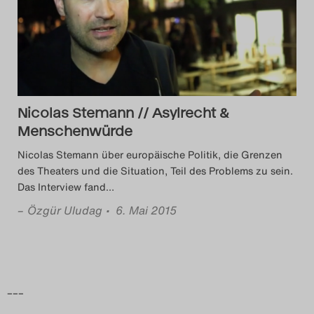
Das Theatertreffen-Blog
2014
Das Theatertreffen-Blog
Nicolas Stemann // Asylrecht &
2015
Menschenwürde
Das Theatertreffen-Blog
Nicolas Stemann über europäische Politik, die Grenzen
des Theaters und die Situation, Teil des Problems zu sein.
2016
Das Interview fand
…
–
Özgür Uludag
• 6. Mai 2015
Das Theatertreffen-Blog
2017
Das Theatertreffen-Blog
–––
2018