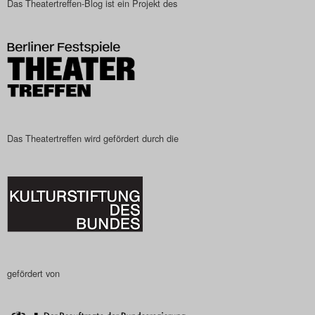
Das Theatertreffen-Blog ist ein Projekt des
Das Theatertreffen-Blog
2023
Das Theatertreffen-Blog
2024
Das Theatertreffen-Blog
Das Theatertreffen wird gefördert durch die
2025
Das Theatertreffen-Blog
Archiv
Impressum
gefördert von
Nutzungsbedingungen