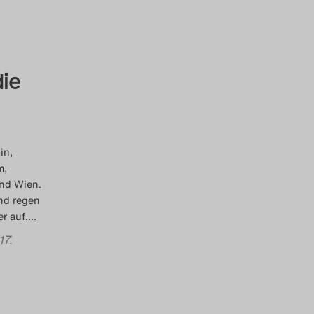
die
in,
m,
nd Wien.
und regen
r auf.
…
17.