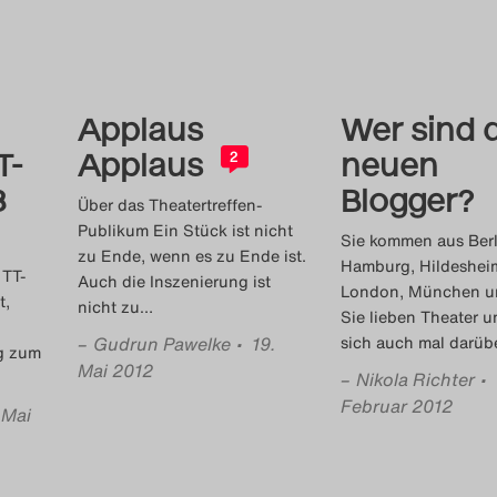
Applaus
Wer sind 
T-
Applaus
neuen
2
3
Blogger?
Über das Theatertreffen-
Publikum Ein Stück ist nicht
Sie kommen aus Berl
zu Ende, wenn es zu Ende ist.
Hamburg, Hildeshei
 TT-
Auch die Inszenierung ist
London, München u
t,
nicht zu
…
Sie lieben Theater 
–
Gudrun Pawelke
• 19.
sich auch mal darübe
og zum
Mai 2012
–
Nikola Richter
• 
Februar 2012
 Mai