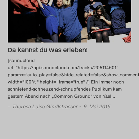
Das Theatertreffen-B
Das Theatertreffen-B
Das Theatertreffen-Blog
Da kannst du was erleben!
Das Theatertreffen-B
[soundcloud
url=“https://api.soundcloud.com/tracks/205114601″
Das Theatertreffen-
params=“auto_play=false&hide_related=false&show_comment
width=“100%“ height= iframe=“true“ /] Ein immer noch
Das Theatertreffen-B
schniefend-schneuzend-schnupfendes Publikum kam
gestern Abend nach „Common Ground“ von Yael
…
Das Theatertreffen-
–
Theresa Luise Gindlstrasser
• 9. Mai 2015
Das Theatertreffen-
Das Theatertreffen-