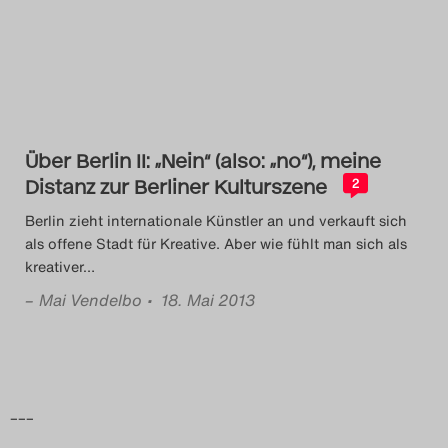
Das Theatertreffen-Blog
2014
Das Theatertreffen-Blog
Über Berlin II: „Nein“ (also: „no“), meine
2015
Distanz zur Berliner Kulturszene
2
Das Theatertreffen-Blog
Berlin zieht internationale Künstler an und verkauft sich
als offene Stadt für Kreative. Aber wie fühlt man sich als
2016
kreativer
…
–
Mai Vendelbo
• 18. Mai 2013
Das Theatertreffen-Blog
2017
Das Theatertreffen-Blog
–––
2018