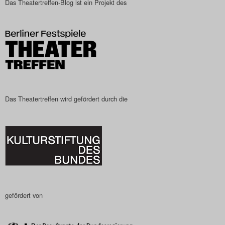
Das Theatertreffen-Blog ist ein Projekt des
Das Theatertreffen-Blog
2023
Das Theatertreffen-Blog
2024
Das Theatertreffen-Blog
Das Theatertreffen wird gefördert durch die
2025
Das Theatertreffen-Blog
Archiv
Impressum
gefördert von
Nutzungsbedingungen