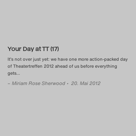
Das Theatertreffen-Blog
2014
Das Theatertreffen-Blog
Your Day at TT (17)
2015
It’s not over just yet: we have one more action-packed day
Das Theatertreffen-Blog
of Theatertreffen 2012 ahead of us before everything
gets
…
2016
–
Miriam Rose Sherwood
• 20. Mai 2012
Das Theatertreffen-Blog
2017
Das Theatertreffen-Blog
2018