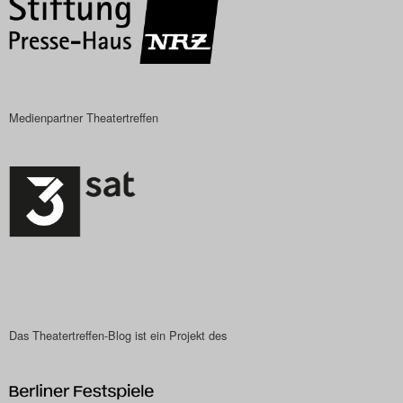
Das Theatertreffen-Blog
2023
Das Theatertreffen-Blog
Medienpartner Theatertreffen
2024
Das Theatertreffen-Blog
2025
Das Theatertreffen-Blog
Archiv
Impressum
Das Theatertreffen-Blog ist ein Projekt des
Nutzungsbedingungen