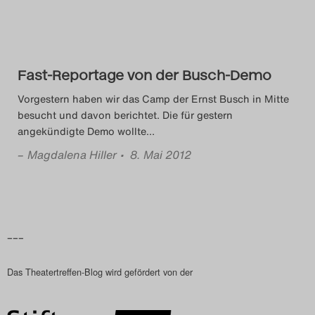
Das Theatertreffen-Blog
2018 Alumni
Fast-Reportage von der Busch-Demo
Das Theatertreffen-Blog
Vorgestern haben wir das Camp der Ernst Busch in Mitte
2019
besucht und davon berichtet. Die für gestern
angekündigte Demo wollte
…
Das Theatertreffen-Blog
–
Magdalena Hiller
• 8. Mai 2012
2020
Das Theatertreffen-Blog
2021
–––
Das Theatertreffen-Blog
Das Theatertreffen-Blog wird gefördert von der
2022