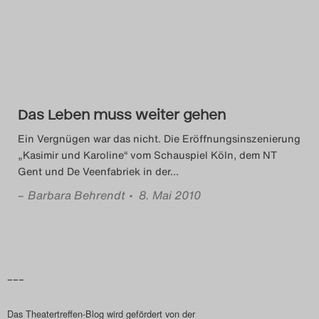
Das Theatertreffen-Blog
2014
Das Theatertreffen-Blog
Das Leben muss weiter gehen
2015
Ein Vergnügen war das nicht. Die Eröffnungsinszenierung
Das Theatertreffen-Blog
„Kasimir und Karoline“ vom Schauspiel Köln, dem NT
Gent und De Veenfabriek in der
…
2016
–
Barbara Behrendt
• 8. Mai 2010
Das Theatertreffen-Blog
2017
Das Theatertreffen-Blog
–––
2018
Das Theatertreffen-Blog wird gefördert von der