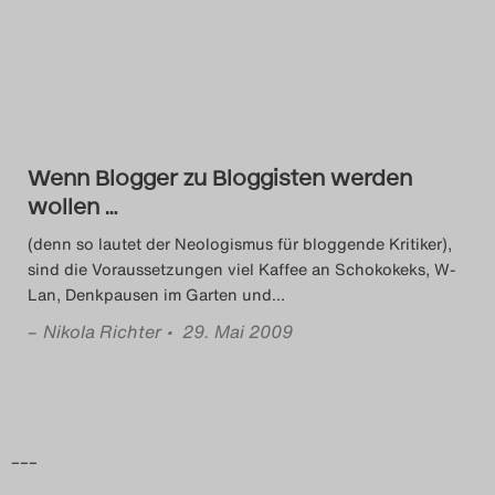
Das Theatertreffen-Blog
2014
Das Theatertreffen-Blog
Wenn Blogger zu Bloggisten werden
2015
wollen …
Das Theatertreffen-Blog
(denn so lautet der Neologismus für bloggende Kritiker),
sind die Voraussetzungen viel Kaffee an Schokokeks, W-
2016
Lan, Denkpausen im Garten und
…
–
Nikola Richter
• 29. Mai 2009
Das Theatertreffen-Blog
2017
Das Theatertreffen-Blog
–––
2018