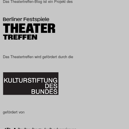
Das Theatertreffen-Blog ist ein Projekt des
Das Theatertreffen-Blog
2023
Das Theatertreffen-Blog
2024
Das Theatertreffen-Blog
Das Theatertreffen wird gefördert durch die
2025
Das Theatertreffen-Blog
Archiv
Impressum
gefördert von
Nutzungsbedingungen