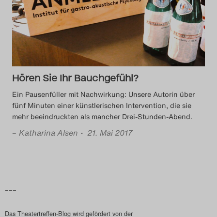
Das Theatertreffen-Blog
2014
Das Theatertreffen-Blog
Hören Sie Ihr Bauchgefühl?
2015
Ein Pausenfüller mit Nachwirkung: Unsere Autorin über
Das Theatertreffen-Blog
fünf Minuten einer künstlerischen Intervention, die sie
mehr beeindruckten als mancher Drei-Stunden-Abend.
2016
–
Katharina Alsen
• 21. Mai 2017
Das Theatertreffen-Blog
2017
Das Theatertreffen-Blog
–––
2018
Das Theatertreffen-Blog wird gefördert von der