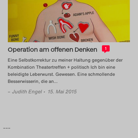
Das Theatertreffen-Blog
2014
Das Theatertreffen-Blog
Operation am offenen Denken
2015
1
Eine Selbstkorrektur zu meiner Haltung gegenüber der
Das Theatertreffen-Blog
Kombination Theatertreffen + politisch Ich bin eine
beleidigte Leberwurst. Gewesen. Eine schmollende
2016
Besserwisserin, die an
…
–
Judith Engel
• 15. Mai 2015
Das Theatertreffen-Blog
2017
Das Theatertreffen-Blog
–––
2018