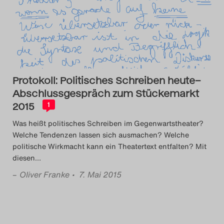
Das Theatertreffen-Blog
2014
Das Theatertreffen-Blog
Protokoll: Politisches Schreiben heute–
2015
Abschlussgespräch zum Stückemarkt
2015
Das Theatertreffen-Blog
1
Was heißt politisches Schreiben im Gegenwartstheater?
2016
Welche Tendenzen lassen sich ausmachen? Welche
politische Wirkmacht kann ein Theatertext entfalten? Mit
Das Theatertreffen-Blog
diesen
…
2017
–
Oliver Franke
• 7. Mai 2015
Das Theatertreffen-Blog
2018