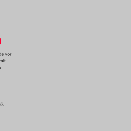
de vor
mit
p
 6.