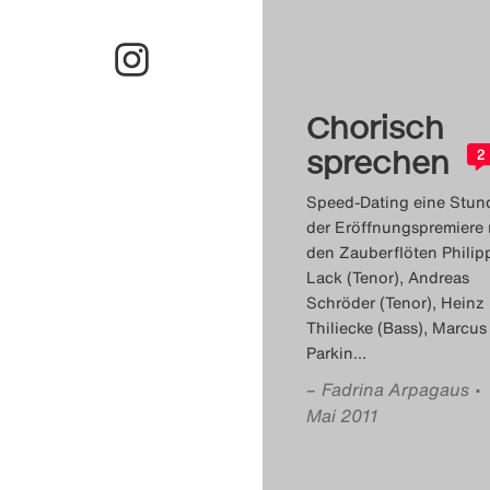
Chorisch
sprechen
2
Speed-Dating eine Stun
der Eröffnungspremiere 
den Zauberflöten Philip
Lack (Tenor), Andreas
Schröder (Tenor), Heinz
Thiliecke (Bass), Marcus
Parkin
…
–
Fadrina Arpagaus
•
Mai 2011