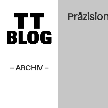
Präzisio
– ARCHIV –