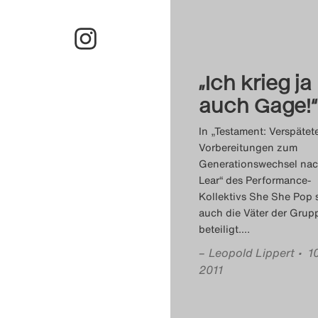
„Ich krieg ja
auch Gage!“
In „Testament: Verspätet
Vorbereitungen zum
Generationswechsel na
Lear“ des Performance-
Kollektivs She She Pop 
auch die Väter der Grup
beteiligt.
…
–
Leopold Lippert
• 1
2011