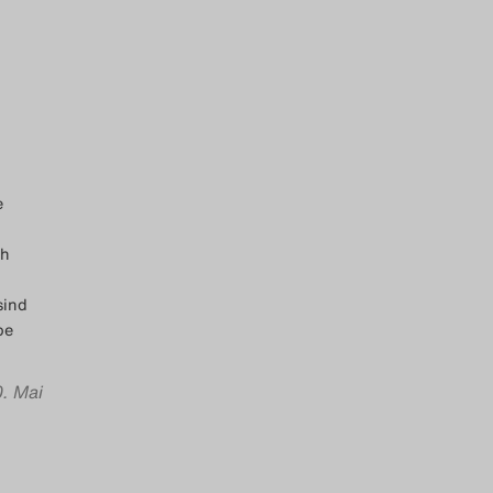
e
ch
sind
pe
0. Mai