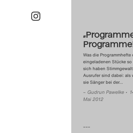
„Programme
Programme!
Was die Programmhefte 
eingeladenen Stücke so 
sich haben Stimmgewalt
Ausrufer sind dabei: als
sie Sänger bei der
…
–
Gudrun Pawelke
• 1
Mai 2012
–––