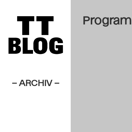
Progra
– ARCHIV –