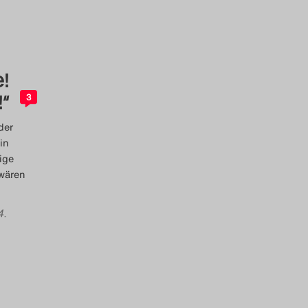
!
“
3
der
in
ige
 wären
4.