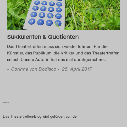
Das Theatertreffen-Blog
2018 Alumni
Das Theatertreffen-Blog
Sukkulenten & Quotienten
2019
Das Theatertreffen muss sich wieder lohnen. Für die
Künstler, das Publikum, die Kritiker und das Theatertreffen
Das Theatertreffen-Blog
selbst. Unsere Autorin hat das mal durchgerechnet.
2020
–
Corinna von Bodisco
• 25. April 2017
Das Theatertreffen-Blog
2021
–––
Das Theatertreffen-Blog
Das Theatertreffen-Blog wird gefördert von der
2022