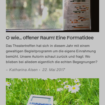
Das Theatertreffen-Blog
2014
Das Theatertreffen-Blog
O wie… offener Raum! Eine Formatidee
2015
Das Theatertreffen hat sich in diesem Jahr mit einem
Das Theatertreffen-Blog
gewaltigen Begleitprogramm um die eigene Einrahmung
bemüht. Unsere Autorin schaut zurück und fragt: Wo
2016
blieben bei alledem eigentlich die echten Begegnungen?
–
Katharina Alsen
• 22. Mai 2017
Das Theatertreffen-Blog
2017
Das Theatertreffen-Blog
2018