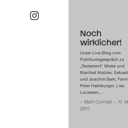
Noch
wirklicher!
Unser Live-Blog vom
Publikumsgespräch zu
„Testament“. Mieke und
Manfred Matzke, Sebast
und Joachim Bark, Fann
Peter Halmburger, Lisa
Lucassen,
…
–
Matt Cornish
• 11. M
2011