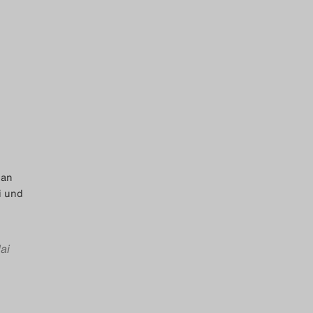
ian
i und
ai