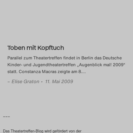
Das Theatertreffen-Blog
2014
Das Theatertreffen-Blog
Toben mit Kopftuch
2015
Parallel zum Theatertreffen findet in Berlin das Deutsche
Das Theatertreffen-Blog
Kinder- und Jugendtheatertreffen „Augenblick mal! 2009“
statt. Constanza Macras zeigte am 8.
…
2016
–
Elise Graton
• 11. Mai 2009
Das Theatertreffen-Blog
2017
Das Theatertreffen-Blog
–––
2018
Das Theatertreffen-Blog wird gefördert von der