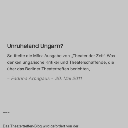
Das Theatertreffen-Blog
2014
Das Theatertreffen-Blog
Unruheland Ungarn?
2015
So titelte die März-Ausgabe von „Theater der Zeit“. Was
Das Theatertreffen-Blog
denken ungarische Kritiker und Theaterschaffende, die
über das Berliner Theatertreffen berichten,
…
2016
–
Fadrina Arpagaus
• 20. Mai 2011
Das Theatertreffen-Blog
2017
Das Theatertreffen-Blog
–––
2018
Das Theatertreffen-Blog wird gefördert von der