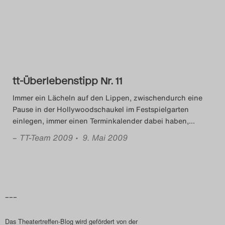
Das Theatertreffen-Blog
2014
Das Theatertreffen-Blog
tt-Überlebenstipp Nr. 11
2015
Immer ein Lächeln auf den Lippen, zwischendurch eine
Das Theatertreffen-Blog
Pause in der Hollywoodschaukel im Festspielgarten
einlegen, immer einen Terminkalender dabei haben,
…
2016
–
TT-Team 2009
• 9. Mai 2009
Das Theatertreffen-Blog
2017
Das Theatertreffen-Blog
–––
2018
Das Theatertreffen-Blog wird gefördert von der