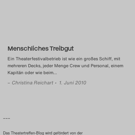
Das Theatertreffen-Blog
2014
Das Theatertreffen-Blog
Menschliches Treibgut
2015
Ein Theaterfestivalbetrieb ist wie ein großes Schiff, mit
Das Theatertreffen-Blog
mehreren Decks, jeder Menge Crew und Personal, einem
Kapitän oder wie beim
…
2016
–
Christina Reichart
• 1. Juni 2010
Das Theatertreffen-Blog
2017
Das Theatertreffen-Blog
–––
2018
Das Theatertreffen-Blog wird gefördert von der