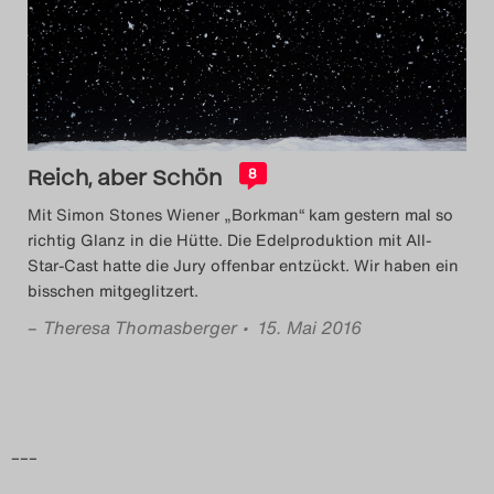
Das Theatertreffen-Blog
2014
Das Theatertreffen-Blog
Reich, aber Schön
2015
8
Mit Simon Stones Wiener „Borkman“ kam gestern mal so
Das Theatertreffen-Blog
richtig Glanz in die Hütte. Die Edelproduktion mit All-
Star-Cast hatte die Jury offenbar entzückt. Wir haben ein
2016
bisschen mitgeglitzert.
–
Theresa Thomasberger
• 15. Mai 2016
Das Theatertreffen-Blog
2017
Das Theatertreffen-Blog
–––
2018