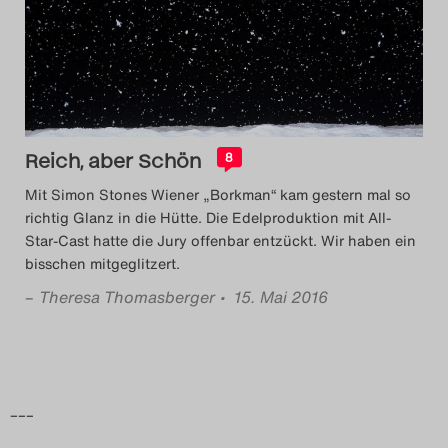
Das Theatertreffen-Blog
2014
Das Theatertreffen-Blog
Reich, aber Schön
2015
8
Mit Simon Stones Wiener „Borkman“ kam gestern mal so
Das Theatertreffen-Blog
richtig Glanz in die Hütte. Die Edelproduktion mit All-
Star-Cast hatte die Jury offenbar entzückt. Wir haben ein
2016
bisschen mitgeglitzert.
–
Theresa Thomasberger
• 15. Mai 2016
Das Theatertreffen-Blog
2017
Das Theatertreffen-Blog
–––
2018