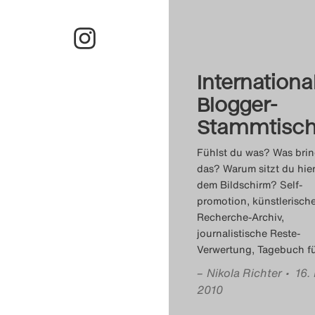
Internationa
Blogger-
Stammtisc
Fühlst du was? Was brin
das? Warum sitzt du hier
dem Bildschirm? Self-
promotion, künstlerisch
Recherche-Archiv,
journalistische Reste-
Verwertung, Tagebuch fü
–
Nikola Richter
• 16.
2010