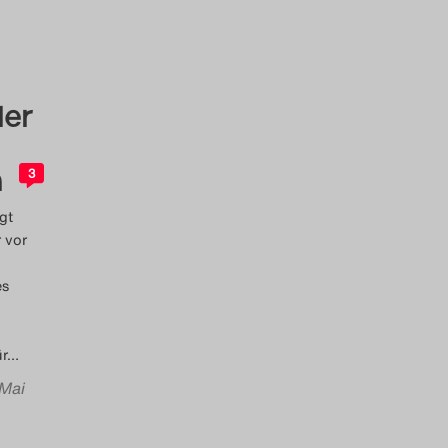
ler
h
3
gt
 vor
es
r
…
 Mai