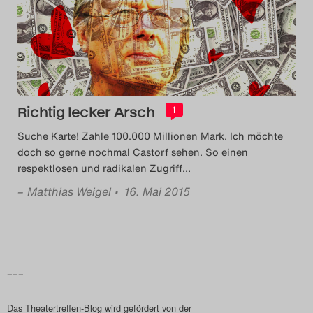
Das Theatertreffen-Blo
Das Theatertreffen-Blo
Das Theatertreffen-Blo
Alumni
Richtig lecker Arsch
1
Suche Karte! Zahle 100.000 Millionen Mark. Ich möchte
Das Theatertreffen-Blo
doch so gerne nochmal Castorf sehen. So einen
respektlosen und radikalen Zugriff
…
Das Theatertreffen-Blo
–
Matthias Weigel
• 16. Mai 2015
Das Theatertreffen-Blo
Das Theatertreffen-Blo
–––
Das Theatertreffen-Blo
Das Theatertreffen-Blog wird gefördert von der