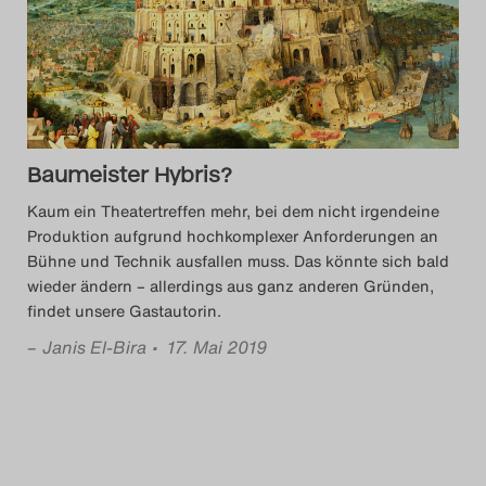
Das Theatertreffen-Blog
2014
Das Theatertreffen-Blog
Baumeister Hybris?
2015
Kaum ein Theatertreffen mehr, bei dem nicht irgendeine
Das Theatertreffen-Blog
Produktion aufgrund hochkomplexer Anforderungen an
Bühne und Technik ausfallen muss. Das könnte sich bald
2016
wieder ändern – allerdings aus ganz anderen Gründen,
findet unsere Gastautorin.
Das Theatertreffen-Blog
–
Janis El-Bira
• 17. Mai 2019
2017
Das Theatertreffen-Blog
2018