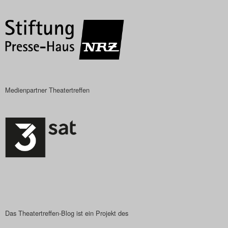
Das Theatertreffen-Blog
2023
Das Theatertreffen-Blog
2024
Medienpartner Theatertreffen
Das Theatertreffen-Blog
2025
Das Theatertreffen-Blog
Archiv
Impressum
Das Theatertreffen-Blog ist ein Projekt des
Nutzungsbedingungen