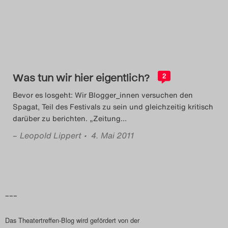
Das Theatertreffen-Blog
2018 Alumni
Das Theatertreffen-Blog
Was tun wir hier eigentlich?
2019
2
Bevor es losgeht: Wir Blogger_innen versuchen den
Das Theatertreffen-Blog
Spagat, Teil des Festivals zu sein und gleichzeitig kritisch
darüber zu berichten. „Zeitung
…
2020
–
Leopold Lippert
• 4. Mai 2011
Das Theatertreffen-Blog
2021
Das Theatertreffen-Blog
–––
2022
Das Theatertreffen-Blog wird gefördert von der