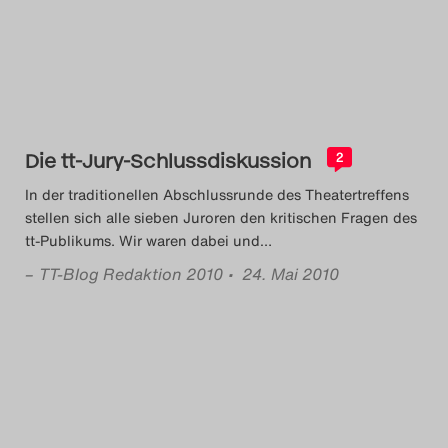
Das Theatertreffen-Blog
2014
Das Theatertreffen-Blog
Die tt-Jury-Schlussdiskussion
2015
2
In der traditionellen Abschlussrunde des Theatertreffens
Das Theatertreffen-Blog
stellen sich alle sieben Juroren den kritischen Fragen des
tt-Publikums. Wir waren dabei und
…
2016
–
TT-Blog Redaktion 2010
• 24. Mai 2010
Das Theatertreffen-Blog
2017
Das Theatertreffen-Blog
2018