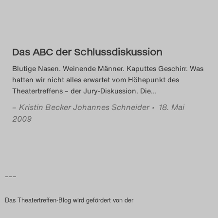
Das Theatertreffen-Blog
2018 Alumni
Das ABC der Schlussdiskussion
Das Theatertreffen-Blog
Blutige Nasen. Weinende Männer. Kaputtes Geschirr. Was
2019
hatten wir nicht alles erwartet vom Höhepunkt des
Theatertreffens – der Jury-Diskussion. Die
…
Das Theatertreffen-Blog
–
Kristin Becker Johannes Schneider
• 18. Mai
2020
2009
Das Theatertreffen-Blog
2021
–––
Das Theatertreffen-Blog
Das Theatertreffen-Blog wird gefördert von der
2022