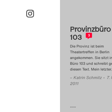
Provinzbüro
103
3
Die Provinz ist beim
Theatertreffen in Berlin
angekommen. Sie sitzt i
Büro 103 und schreibt g
diesen Text. Mein letzter
–
Katrin Schmitz
• 7.
2011
–––