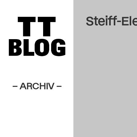
Steiff-El
– ARCHIV –