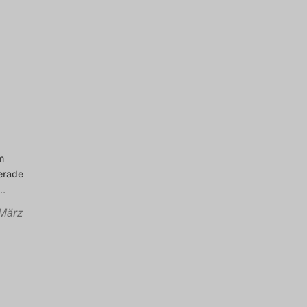
m
erade
…
 März