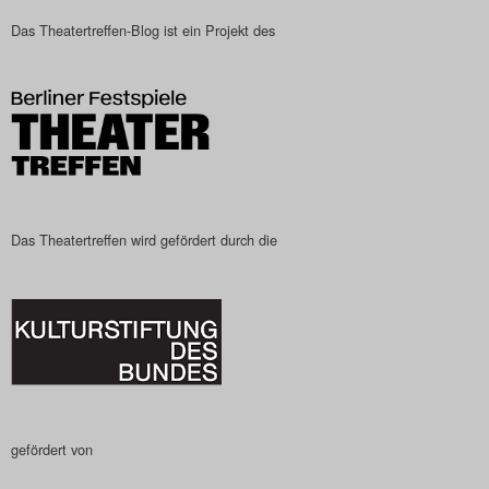
Das Theatertreffen-Blog
Das Theatertreffen-Blog ist ein Projekt des
2023
Das Theatertreffen-Blog
2024
Das Theatertreffen-Blog
Das Theatertreffen wird gefördert durch die
2025
Das Theatertreffen-Blog
Archiv
Impressum
gefördert von
Nutzungsbedingungen