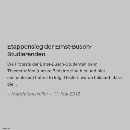
Das Theatertreffen-Blog
2014
Das Theatertreffen-Blog
Etappensieg der Ernst-Busch-
2015
Studierenden
Das Theatertreffen-Blog
Die Proteste der Ernst-Busch-Studenten beim
Theatertreffen (unsere Berichte sind hier und hier
2016
nachzulesen) hatten Erfolg: Gestern wurde bekannt, dass
die
…
Das Theatertreffen-Blog
–
Magdalena Hiller
• 11. Mai 2012
2017
Das Theatertreffen-Blog
2018
–––