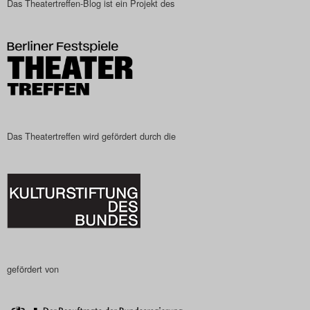
Das Theatertreffen-Blog ist ein Projekt des
Das Theatertreffen-Blog
2023
Das Theatertreffen-Blog
2024
Das Theatertreffen-Blog
Das Theatertreffen wird gefördert durch die
2025
Das Theatertreffen-Blog
Archiv
Impressum
gefördert von
Nutzungsbedingungen