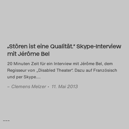
Das Theatertreffen-Blog
2014
Das Theatertreffen-Blog
„Stören ist eine Qualität.“ Skype-Interview
2015
mit Jérôme Bel
Das Theatertreffen-Blog
20 Minuten Zeit für ein Interview mit Jérôme Bel, dem
Regisseur von „Disabled Theater“. Dazu auf Französisch
2016
und per Skype.
…
–
Clemens Melzer
• 11. Mai 2013
Das Theatertreffen-Blog
2017
Das Theatertreffen-Blog
–––
2018