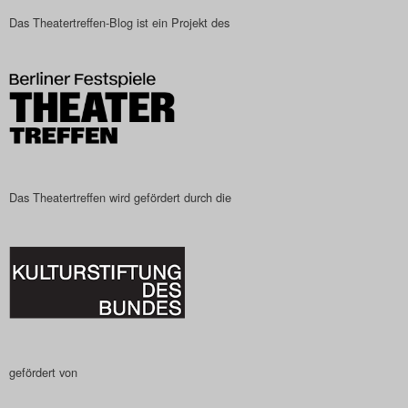
Das Theatertreffen-Blog
Das Theatertreffen-Blog ist ein Projekt des
2023
Das Theatertreffen-Blog
2024
Das Theatertreffen-Blog
Das Theatertreffen wird gefördert durch die
2025
Das Theatertreffen-Blog
Archiv
Impressum
gefördert von
Nutzungsbedingungen