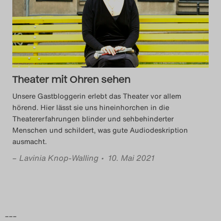
Das Theatertreffen-Blog
2014
Das Theatertreffen-Blog
Theater mit Ohren sehen
2015
Unsere Gastbloggerin erlebt das Theater vor allem
Das Theatertreffen-Blog
hörend. Hier lässt sie uns hineinhorchen in die
Theatererfahrungen blinder und sehbehinderter
2016
Menschen und schildert, was gute Audiodeskription
ausmacht.
Das Theatertreffen-Blog
–
Lavinia Knop-Walling
• 10. Mai 2021
2017
Das Theatertreffen-Blog
2018
–––