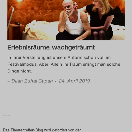
Das Theatertreffen-Blog
2014
Das Theatertreffen-Blog
Erlebnisräume, wachgeträumt
2015
In ihrer Vorstellung ist unsere Autorin schon voll im
Das Theatertreffen-Blog
Festivalmodus. Aber: Allein im Traum erringt man solche
Dinge nicht.
2016
–
Dilan Zuhal Capan
• 24. April 2019
Das Theatertreffen-Blog
2017
Das Theatertreffen-Blog
–––
2018
Das Theatertreffen-Blog wird gefördert von der