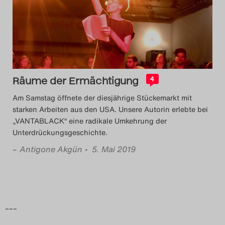
Das Theatertreffen-Blog
2014
Das Theatertreffen-Blog
Räume der Ermächtigung
2015
4
Am Samstag öffnete der diesjährige Stückemarkt mit
Das Theatertreffen-Blog
starken Arbeiten aus den USA. Unsere Autorin erlebte bei
„VANTABLACK“ eine radikale Umkehrung der
2016
Unterdrückungsgeschichte.
–
Antigone Akgün
• 5. Mai 2019
Das Theatertreffen-Blog
2017
Das Theatertreffen-Blog
–––
2018