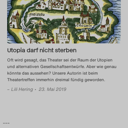
Das Theatertreffen-Blog
2018 Alumni
Das Theatertreffen-Blog
2019
Utopia darf nicht sterben
Das Theatertreffen-Blog
Oft wird gesagt, das Theater sei der Raum der Utopien
und alternativen Gesellschaftsentwürfe. Aber wie genau
2020
könnte das aussehen? Unsere Autorin ist beim
Theatertreffen immerhin dreimal fündig geworden.
Das Theatertreffen-Blog
–
Lili Hering
• 23. Mai 2019
2021
Das Theatertreffen-Blog
2022
–––