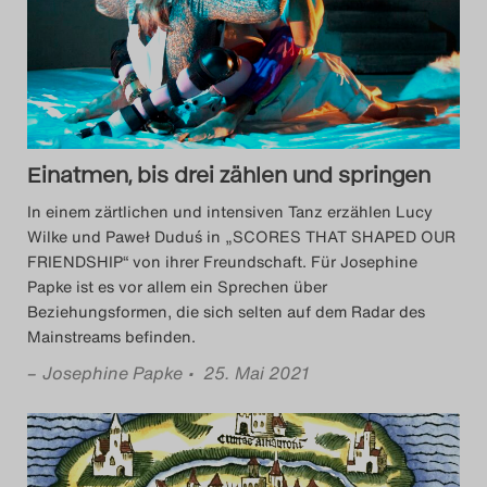
Das Theatertreffen-Blog
2014
Das Theatertreffen-Blog
Einatmen, bis drei zählen und springen
2015
In einem zärtlichen und intensiven Tanz erzählen Lucy
Das Theatertreffen-Blog
Wilke und Paweł Duduś in „SCORES THAT SHAPED OUR
FRIENDSHIP“ von ihrer Freundschaft. Für Josephine
2016
Papke ist es vor allem ein Sprechen über
Beziehungsformen, die sich selten auf dem Radar des
Das Theatertreffen-Blog
Mainstreams befinden.
2017
–
Josephine Papke
• 25. Mai 2021
Das Theatertreffen-Blog
2018