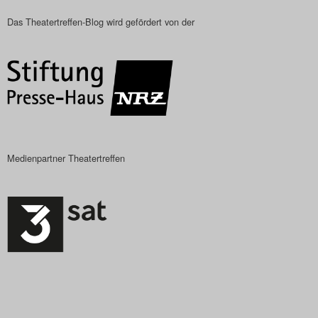
Das Theatertreffen-Blog
Das Theatertreffen-Blog wird gefördert von der
2023
Das Theatertreffen-Blog
2024
Das Theatertreffen-Blog
Medienpartner Theatertreffen
2025
Das Theatertreffen-Blog
Archiv
Impressum
Nutzungsbedingungen