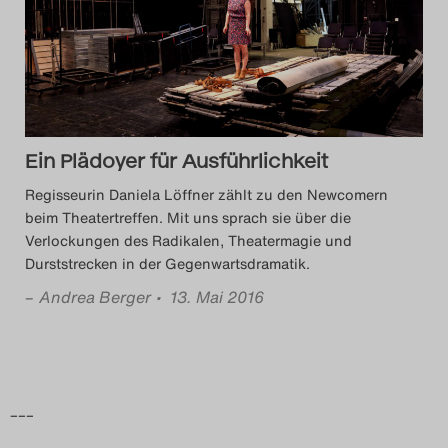
Das Theatertreffen-Blog
2014
Das Theatertreffen-Blog
Ein Plädoyer für Ausführlichkeit
2015
Regisseurin Daniela Löffner zählt zu den Newcomern
Das Theatertreffen-Blog
beim Theatertreffen. Mit uns sprach sie über die
Verlockungen des Radikalen, Theatermagie und
2016
Durststrecken in der Gegenwartsdramatik.
–
Andrea Berger
• 13. Mai 2016
Das Theatertreffen-Blog
2017
Das Theatertreffen-Blog
–––
2018