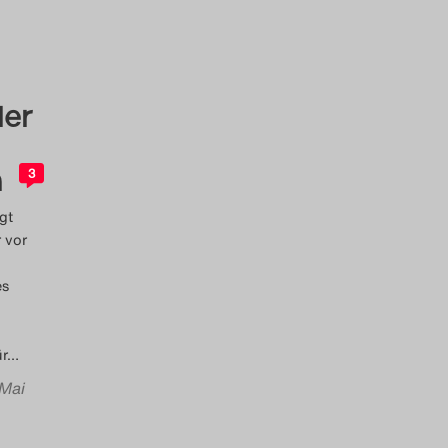
ler
h
3
gt
 vor
es
r
…
 Mai