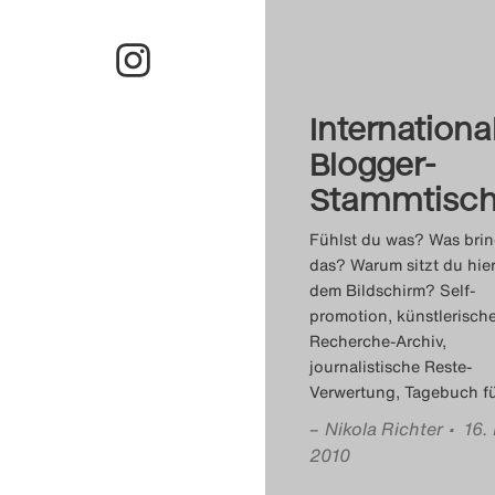
Internationa
Blogger-
Stammtisc
Fühlst du was? Was brin
das? Warum sitzt du hier
dem Bildschirm? Self-
promotion, künstlerisch
Recherche-Archiv,
journalistische Reste-
Verwertung, Tagebuch fü
–
Nikola Richter
• 16.
2010