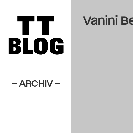
Vanini B
– ARCHIV –