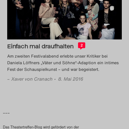
Das Theatertreffen-Blog
2014
Das Theatertreffen-Blog
Einfach mal draufhalten
2015
2
Am zweiten Festivalabend erlebte unser Kritiker bei
Das Theatertreffen-Blog
Daniela Löffners „Väter und Söhne“-Adaption ein intimes
Fest der Schauspielkunst – und war begeistert.
2016
–
Xaver von Cranach
• 8. Mai 2016
Das Theatertreffen-Blog
2017
Das Theatertreffen-Blog
–––
2018
Das Theatertreffen-Blog wird gefördert von der