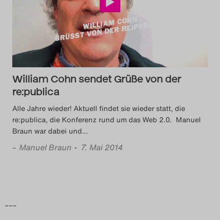
Das Theatertreffen-Blog
2014
Das Theatertreffen-Blog
William Cohn sendet Grüße von der
2015
re:publica
Das Theatertreffen-Blog
Alle Jahre wieder! Aktuell findet sie wieder statt, die
re:publica, die Konferenz rund um das Web 2.0. Manuel
2016
Braun war dabei und
…
–
Manuel Braun
• 7. Mai 2014
Das Theatertreffen-Blog
2017
Das Theatertreffen-Blog
–––
2018