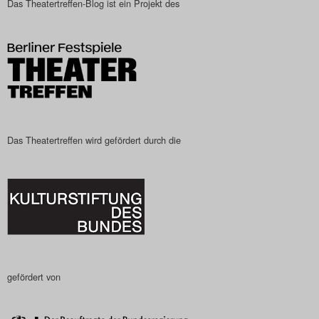
Das Theatertreffen-Blog ist ein Projekt des
Das Theatertreffen-Blog
2023
Das Theatertreffen-Blog
2024
Das Theatertreffen-Blog
Das Theatertreffen wird gefördert durch die
2025
Das Theatertreffen-Blog
Archiv
Impressum
gefördert von
Nutzungsbedingungen