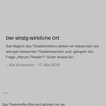
Das Theatertreffen-Blog
2014
Das Theatertreffen-Blog
Der einzig wirkliche Ort
2015
Seit Beginn des Theatertreffens stellen wir bekannten wie
Das Theatertreffen-Blog
weniger bekannten Theatermachern und -gängern die
Frage „Warum Theater?“. Guter Anlass für
…
2016
–
Kai Kroesche
• 17. Mai 2010
Das Theatertreffen-Blog
2017
Das Theatertreffen-Blog
–––
2018
Das Theatertreffen-Blog wird gefördert von der