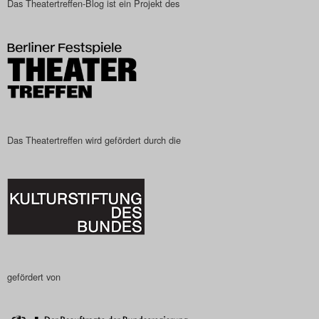
Das Theatertreffen-Blog ist ein Projekt des
Das Theatertreffen-Blog
2023
Das Theatertreffen-Blog
2024
Das Theatertreffen-Blog
Das Theatertreffen wird gefördert durch die
2025
Das Theatertreffen-Blog
Archiv
Impressum
gefördert von
Nutzungsbedingungen