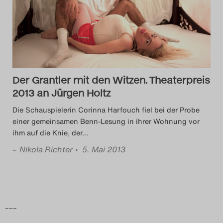
Das Theatertreffen-Blog
2014
Das Theatertreffen-Blog
Der Grantler mit den Witzen. Theaterpreis
2015
2013 an Jürgen Holtz
Das Theatertreffen-Blog
Die Schauspielerin Corinna Harfouch fiel bei der Probe
einer gemeinsamen Benn-Lesung in ihrer Wohnung vor
2016
ihm auf die Knie, der
…
–
Nikola Richter
• 5. Mai 2013
Das Theatertreffen-Blog
2017
Das Theatertreffen-Blog
–––
2018