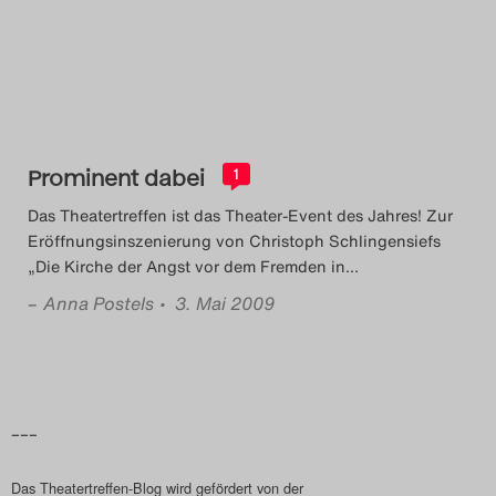
Das Theatertreffen-Blog
2014
Das Theatertreffen-Blog
Prominent dabei
2015
1
Das Theatertreffen ist das Theater-Event des Jahres! Zur
Das Theatertreffen-Blog
Eröffnungsinszenierung von Christoph Schlingensiefs
„Die Kirche der Angst vor dem Fremden in
…
2016
–
Anna Postels
• 3. Mai 2009
Das Theatertreffen-Blog
2017
Das Theatertreffen-Blog
–––
2018
Das Theatertreffen-Blog wird gefördert von der