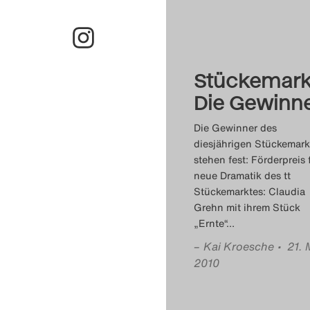
Stückemark
Die Gewinn
Die Gewinner des
diesjährigen Stückemark
stehen fest: Förderpreis 
neue Dramatik des tt
Stückemarktes: Claudia
Grehn mit ihrem Stück
„Ernte“
…
–
Kai Kroesche
• 21. 
2010