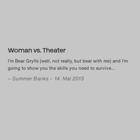
Das Theatertreffen-Blog
2014
Das Theatertreffen-Blog
Woman vs. Theater
2015
I’m Bear Grylls (well, not really, but bear with me) and I’m
Das Theatertreffen-Blog
going to show you the skills you need to survive
…
2016
–
Summer Banks
• 14. Mai 2013
Das Theatertreffen-Blog
2017
Das Theatertreffen-Blog
2018