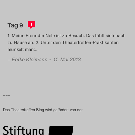
Das Theatertreffen-Blog
2018 Alumni
Tag 9
1
Das Theatertreffen-Blog
1. Meine Freundin Nele ist zu Besuch. Das fühlt sich nach
zu Hause an. 2. Unter den Theatertreffen-Praktikanten
2019
munkelt man:
…
–
Eefke Kleimann
• 11. Mai 2013
Das Theatertreffen-Blog
2020
Das Theatertreffen-Blog
–––
2021
Das Theatertreffen-Blog wird gefördert von der
Das Theatertreffen-Blog
2022