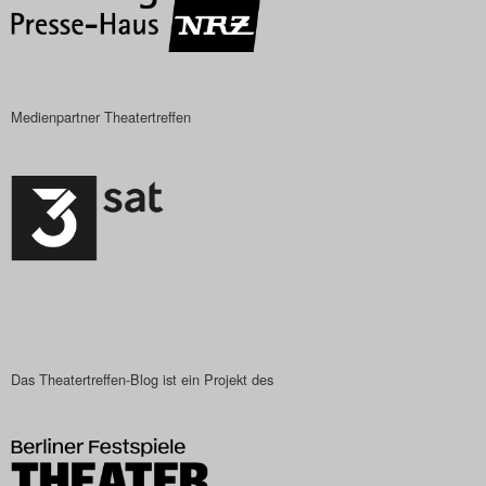
Das Theatertreffen-Blog
2023
Medienpartner Theatertreffen
Das Theatertreffen-Blog
2024
Das Theatertreffen-Blog
2025
Das Theatertreffen-Blog
Archiv
Das Theatertreffen-Blog ist ein Projekt des
Impressum
Nutzungsbedingungen