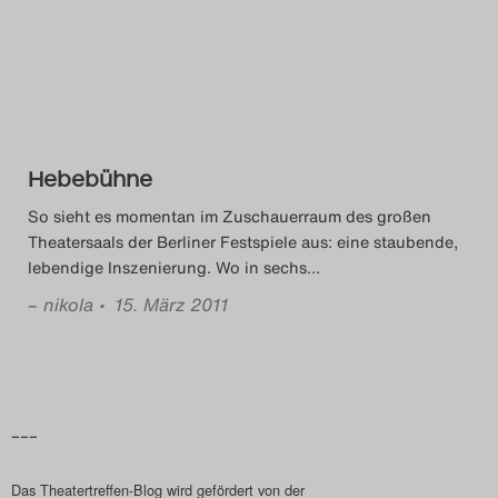
Das Theatertreffen-Blog
2014
Das Theatertreffen-Blog
Hebebühne
2015
So sieht es momentan im Zuschauerraum des großen
Das Theatertreffen-Blog
Theatersaals der Berliner Festspiele aus: eine staubende,
lebendige Inszenierung. Wo in sechs
…
2016
–
nikola
• 15. März 2011
Das Theatertreffen-Blog
2017
Das Theatertreffen-Blog
–––
2018
Das Theatertreffen-Blog wird gefördert von der