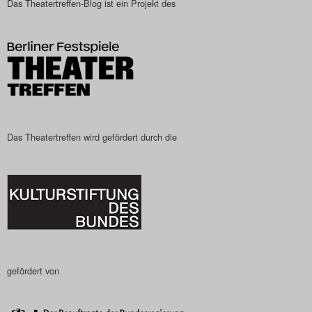
Das Theatertreffen-Blog ist ein Projekt des
Das Theatertreffen-Blog
2023
Das Theatertreffen-Blog
2024
Das Theatertreffen-Blog
Das Theatertreffen wird gefördert durch die
2025
Das Theatertreffen-Blog
Archiv
Impressum
gefördert von
Nutzungsbedingungen