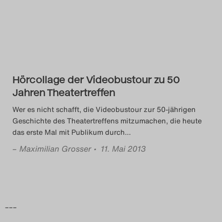
Das Theatertreffen-Blog
2014
Das Theatertreffen-Blog
Hörcollage der Videobustour zu 50
2015
Jahren Theatertreffen
Das Theatertreffen-Blog
Wer es nicht schafft, die Videobustour zur 50-jährigen
Geschichte des Theatertreffens mitzumachen, die heute
2016
das erste Mal mit Publikum durch
…
–
Maximilian Grosser
• 11. Mai 2013
Das Theatertreffen-Blog
2017
Das Theatertreffen-Blog
–––
2018