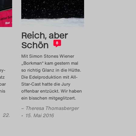
Reich, aber
Schön
8
Mit Simon Stones Wiener
„Borkman“ kam gestern mal
ny-
so richtig Glanz in die Hütte.
atz
Die Edelproduktion mit All-
bar
Star-Cast hatte die Jury
nis
offenbar entzückt. Wir haben
ein bisschen mitgeglitzert.
–
Theresa Thomasberger
• 22.
• 15. Mai 2016