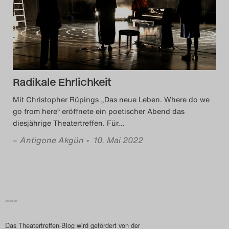
Das Theatertreffen-Blog
2014
Das Theatertreffen-Blog
Radikale Ehrlichkeit
2015
Mit Christopher Rüpings „Das neue Leben. Where do we
Das Theatertreffen-Blog
go from here“ eröffnete ein poetischer Abend das
diesjährige Theatertreffen. Für
…
2016
–
Antigone Akgün
• 10. Mai 2022
Das Theatertreffen-Blog
2017
Das Theatertreffen-Blog
–––
2018
Das Theatertreffen-Blog wird gefördert von der